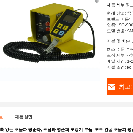
제품 세부 정
원래 장소: 중
브랜드 이름: S
인증: ISO-90
모델 번호: SM
지불 및 배송 
최소 주문 수량:
포장 세부 사
배달 시간: 1-
지불 조건: l/c, 
최고
보
제품 설명
촉 없는 초음파 평준화
,
초음파 평준화 포장기 부품
,
도로 건설 초음파 평