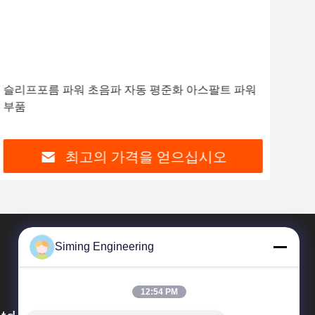
슬리프포름 파워 초음파 자동 평준화 아스팔트 파워
후
부품
최고의 가격을 얻으십시오
Siming Engineering
12:54 PM