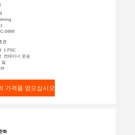
보
국
iming
01
C-0999
조건
 1 PSC
항: 컨테이너 운송
2 일
t/t
의 가격을 얻으십시오
준화