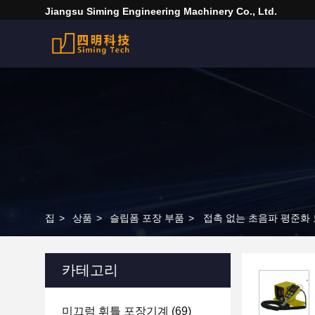
Jiangsu Siming Engineering Machinery Co., Ltd.
집
>
상품
>
슬립폼 포장 부품
>
접촉 없는 초음파 평준화 
카테고리
미끄럼 휘틀 포장기계
(69)