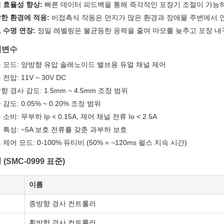
 효율성 향상:
빠른 데이터 피드백을 통해 즉각적인 포장기 조절이 가능하
한 환경에 적응:
비접촉식 작동은 먼지가 많은 환경과 장애물 주변에서 
 수명 연장:
정밀 레벨링은 불균등한 응력을 줄여 마모를 늦추고 포장 내
개변수
 모드: 양방향 유압 솔레노이드 밸브용 듀얼 채널 제어
전압: 11V ~ 30V DC
향 경사 감도: 1.5mm ~ 4.5mm 조정 범위
 감도: 0.05% ~ 0.20% 조정 범위
소비: 무부하 Ip < 0.15A, 제어 채널 전류 Io < 2.5A
 특성: ~5A 보호 전류를 갖춘 과부하 보호
 제어 모드: 0-100% 듀티비 (50% = ~120ms 펄스 지속 시간)
(SMC-0999 표준)
이름
종방향 경사 컨트롤러
횡방향 경사 컨트롤러