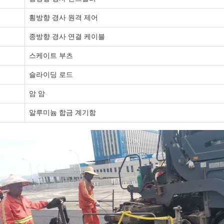
횡방향 경사 원격 제어
종방향 경사 연결 케이블
스케이트 부츠
슬라이딩 로드
암 암
알루미늄 합금 계기함