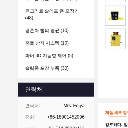
콘크리트 슬리프 폼 포장기
(48)
평준화 빔의 평균
(10)
충돌 방지 시스템
(10)
파버 3D 지능형 제어
(5)
슬립폼 포장 부품
(30)
연락처
연락처:
Mrs. Feiya
제품 세부 정
전화:
+86-18901452096
강조하다:
접