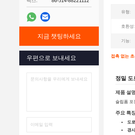
팩스:
86-514-88221112
유형:
호환성:
지금 챗팅하세요
기능:
접촉 없는 초
우편으로 보내세요
정밀 도
제품 설
슬립폼 포
주요 특
도로
경사