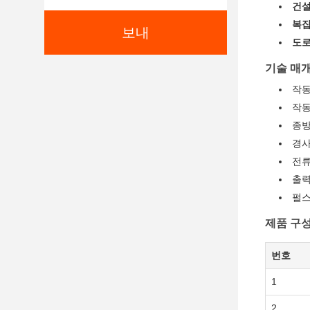
건설
복잡
보내
도로
기술 매
작동
작동 
종방
경사
전류 
출력
펄스
제품 구성 
번호
1
2